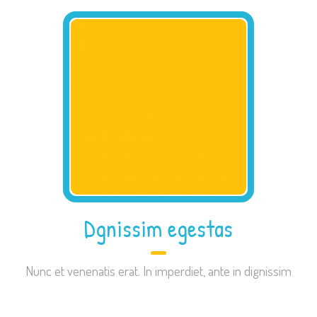
Dgnissim egestas
Nunc et venenatis erat. In imperdiet, ante in dignissim