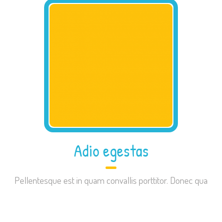
Adio egestas
Pellentesque est in quam convallis porttitor. Donec qua