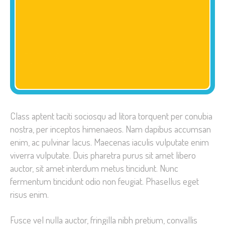
Class aptent taciti sociosqu ad litora torquent per conubia
nostra, per inceptos himenaeos. Nam dapibus accumsan
enim, ac pulvinar lacus. Maecenas iaculis vulputate enim
viverra vulputate. Duis pharetra purus sit amet libero
auctor, sit amet interdum metus tincidunt. Nunc
fermentum tincidunt odio non feugiat. Phasellus eget
risus enim.
Fusce vel nulla auctor, fringilla nibh pretium, convallis