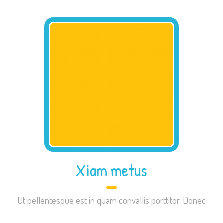
Xiam metus
Ut pellentesque est in quam convallis porttitor. Donec