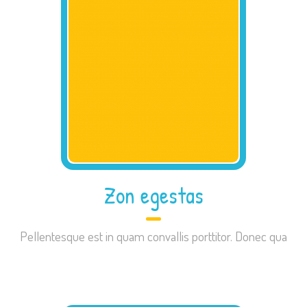
Zon egestas
Pellentesque est in quam convallis porttitor. Donec qua